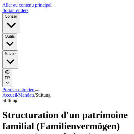
Aller au contenu principal
florian-enders
Conseil
Outils
Savoir
FR
Premier entretien
Accueil
/
Mandats
/
Stiftung
Stiftung
Structuration d'un patrimoine
familial (Familienvermögen)