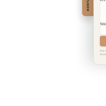
KONTAKT
Tele
Ihre 
Stun