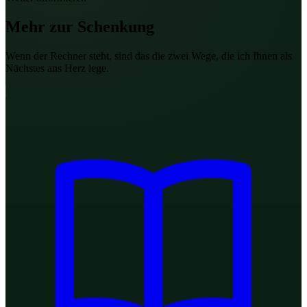
Mehr zur
Schenkung
Wenn der Rechner steht, sind das die zwei Wege, die ich Ihnen als
Nächstes ans Herz lege.