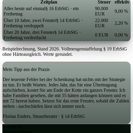
Zeitplan
Steuer
effektiv
Alles heute auf einmal
§ 16 ErbStG · ein
90.000
9,00 %
Freibetrag
EUR
Über 10 Jahre, zwei Fenster
§ 14 ErbStG ·
22.000
2,20 %
Freibetrag verdoppelt
EUR
Über 20 Jahre, drei Fenster
§ 14 ErbStG ·
0 EUR
0,00 %
Freibetrag verdreifacht
Beispielrechnung, Stand 2026. Vollmengenstaffelung § 19 ErbStG
ohne Härteausgleich. Werte gerundet.
Mein Tipp aus der Praxis
Der teuerste Fehler bei der Schenkung hat nichts mit der Strategie
zu tun. Er heißt Warten. Jedes Jahr, das Sie eine Übertragung
aufschieben, kostet Sie am Ende der Kette ein ganzes Fenster. Ich
habe Familien gesehen, die mit 55 hätten anfangen können und es
mit 72 bereut haben. Setzen Sie das erste Fenster, sobald die Zahlen
stehen - nachschärfen lässt sich immer noch.
Florian Enders, Steuerberater · § 14 ErbStG
Kapitel 02
Häufige Fragen