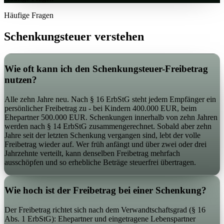
Häufige Fragen
Schenkungsteuer
verstehen
Wie oft kann ich den Schenkungsteuer-Freibetrag
nutzen?
Alle zehn Jahre neu. Nach § 16 ErbStG steht jedem Empfänger ein
persönlicher Freibetrag zu - bei Kindern 400.000 EUR, beim
Ehepartner 500.000 EUR. Schenkungen innerhalb von zehn Jahren
werden nach § 14 ErbStG zusammengerechnet. Sobald aber zehn
Jahre seit der letzten Schenkung vergangen sind, lebt der volle
Freibetrag wieder auf. Wer früh anfängt und über zwei oder drei
Jahrzehnte verteilt, kann denselben Freibetrag mehrfach
ausschöpfen und so erhebliche Beträge steuerfrei übertragen.
Wie hoch ist der Freibetrag bei einer Schenkung?
Der Freibetrag richtet sich nach dem Verwandtschaftsgrad (§ 16
Abs. 1 ErbStG): Ehepartner und eingetragene Lebenspartner