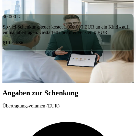
Florian Enders, Steuerberater -
Schenkung
steueroptimiert übergeben
90.000 €
So viel Schenkungsteuer kostet 1.000.000 EUR an ein Kind - auf
einmal übertragen. Gestaffelt über drei Fenster: 0 EUR.
§19 ErbStG
Ehrlich:
Diese 90.000 EUR sind kein Naturgesetz. Sie sind der Preis
für schlechtes Timing. Wer dasselbe Vermögen über zwei oder drei
Zehn-Jahres-Fenster verteilt, drückt die Steuer gegen null - völlig
legal. Der einzige Rohstoff, den Sie dafür brauchen, ist Zeit. Genau
deshalb lohnt es sich, heute zu rechnen.
Angaben zur Schenkung
Übertragungsvolumen (EUR)