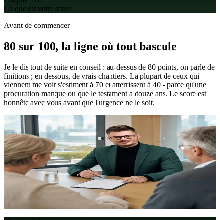
Ce que dit votre score
Avant de commencer
80 sur 100, la ligne où tout
bascule
Je le dis tout de suite en conseil : au-dessus de 80 points, on parle de
finitions ; en dessous, de vrais chantiers. La plupart de ceux qui
viennent me voir s'estiment à 70 et atterrissent à 40 - parce qu'une
procuration manque ou que le testament a douze ans. Le score est
honnête avec vous avant que l'urgence ne le soit.
Florian Enders, Steuerberater -
Preparer la succession
80
À partir de ce score de préparation, vous êtes solidement préparé. En
dessous, c'est la dévolution légale qui décide en cas d'urgence - §§
1924 ff. BGB, rarement comme vous le souhaitez.
Honnêtement :
Le score n'est que le début. Ce qui compte, c'est
l'ordre dans lequel vous comblez les lacunes - les deux premiers
éléments rapportent souvent plus que les dix suivants.