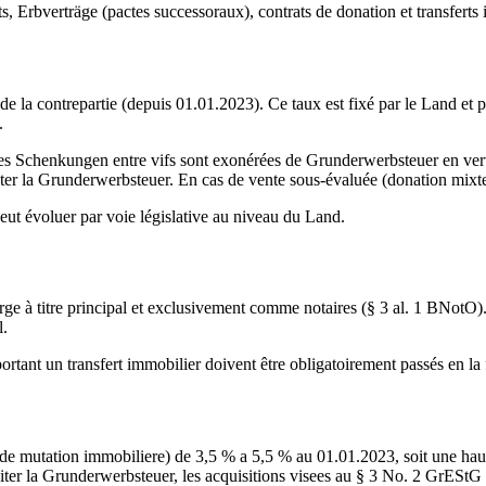
ts, Erbverträge (pactes successoraux), contrats de donation et transferts
de la contrepartie (depuis
01.01.2023
). Ce taux est fixé par le Land et 
.
t les Schenkungen entre vifs sont exonérées de Grunderwerbsteuer en ve
r la Grunderwerbsteuer. En cas de vente sous-évaluée (donation mixte)
peut évoluer par voie législative au niveau du Land.
harge à titre principal et exclusivement comme notaires (§ 3 al. 1 BNot
l.
mportant un transfert immobilier doivent être obligatoirement passés e
s de mutation immobiliere) de 3,5 % a 5,5 % au 01.01.2023, soit une ha
viter la Grunderwerbsteuer, les acquisitions visees au § 3 No. 2 GrEStG