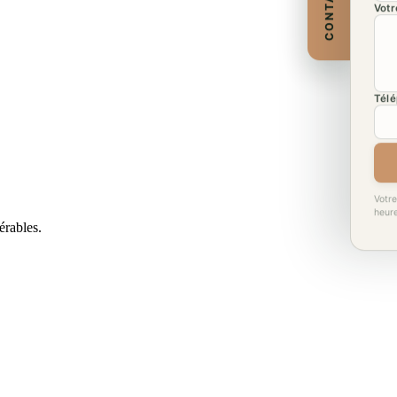
CONTACT
Votr
Télé
Votre
heur
érables.