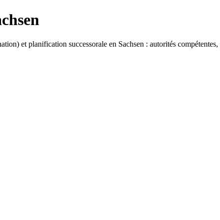
achsen
ation) et planification successorale en
Sachsen
: autorités compétentes,