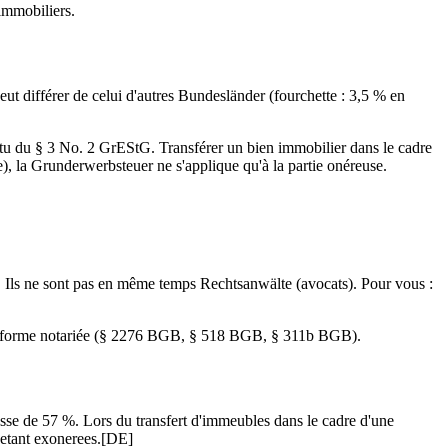
 immobiliers.
peut différer de celui d'autres Bundesländer (fourchette : 3,5 % en
rtu du § 3 No. 2 GrEStG. Transférer un bien immobilier dans le cadre
, la Grunderwerbsteuer ne s'applique qu'à la partie onéreuse.
O). Ils ne sont pas en même temps Rechtsanwälte (avocats). Pour vous :
n la forme notariée (§ 2276 BGB, § 518 BGB, § 311b BGB).
usse de 57 %. Lors du transfert d'immeubles dans le cadre d'une
 etant exonerees.
[DE]