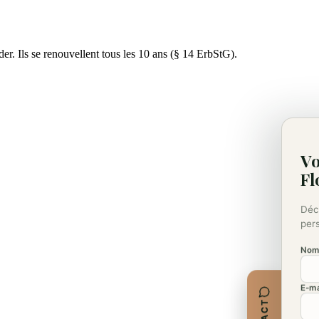
er. Ils se renouvellent tous les 10 ans (§ 14 ErbStG).
Vo
Fl
Déc
pers
No
E-ma