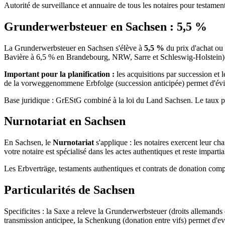
Autorité de surveillance et annuaire de tous les notaires pour testamen
Grunderwerbsteuer en
Sachsen
:
5,5
%
La Grunderwerbsteuer en
Sachsen
s'élève à
5,5
%
du prix d'achat ou 
Bavière à 6,5 % en Brandebourg, NRW, Sarre et Schleswig-Holstein)
Important pour la planification :
les acquisitions par succession e
de la vorweggenommene Erbfolge (succession anticipée) permet d'évite
Base juridique : GrEStG combiné à la loi du Land
Sachsen
. Le taux 
Nurnotariat
en
Sachsen
En
Sachsen
, le
Nurnotariat
s'applique : les notaires exercent leur c
votre notaire est spécialisé dans les actes authentiques et reste impartia
Les Erbverträge, testaments authentiques et contrats de donation co
Particularités de
Sachsen
Specificites : la Saxe a releve la Grunderwerbsteuer (droits allemand
transmission anticipee, la Schenkung (donation entre vifs) permet d'e