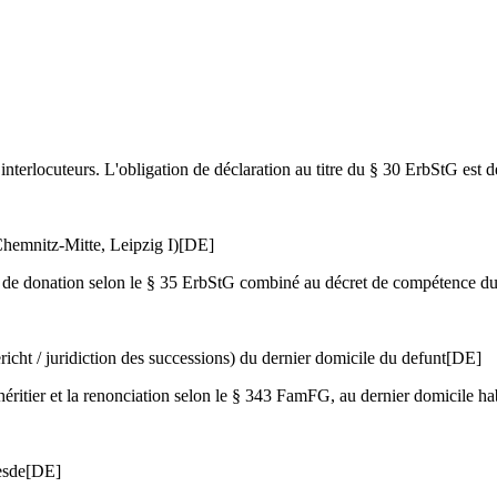
 interlocuteurs. L'obligation de déclaration au titre du § 30 ErbStG est 
Chemnitz-Mitte, Leipzig I)
[DE]
 et de donation selon le § 35 ErbStG combiné au décret de compétence d
icht / juridiction des successions) du dernier domicile du defunt
[DE]
héritier et la renonciation selon le § 343 FamFG, au dernier domicile ha
esde
[DE]