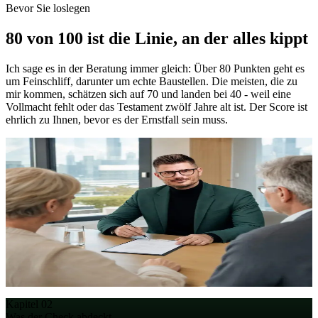
Bevor Sie loslegen
80 von 100 ist die Linie, an der alles
kippt
Ich sage es in der Beratung immer gleich: Über 80 Punkten geht es
um Feinschliff, darunter um echte Baustellen. Die meisten, die zu
mir kommen, schätzen sich auf 70 und landen bei 40 - weil eine
Vollmacht fehlt oder das Testament zwölf Jahre alt ist. Der Score ist
ehrlich zu Ihnen, bevor es der Ernstfall sein muss.
Florian Enders, Steuerberater -
Nachlass startklar
machen
80
Ab diesem Readiness-Score sind Sie solide aufgestellt. Darunter
entscheidet im Ernstfall die gesetzliche Erbfolge - §§ 1924 ff. BGB,
selten genau so, wie Sie es wollen.
Ehrlich:
Der Punktwert ist nur der Anfang. Entscheidend ist die
Reihenfolge, in der Sie die Lücken schließen - die ersten zwei
Bausteine bringen meist mehr als die nächsten zehn.
Kapitel 02
Was der Check abdeckt