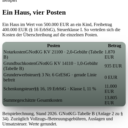
Beispiel
Ein Haus, vier
Posten
Ein Haus im Wert von 500.000 EUR an ein Kind, Freibetrag
400.000 EUR (§ 16 ErbStG), Steuerklasse I. So verteilen sich die
Kosten der Überschreibung auf die einzelnen Posten.
Posten
Betrag
Notarkosten
GNotKG KV 21100 · 2,0-Gebühr (Tabelle
1.870
B)
EUR
Grundbuchkosten
GNotKG KV 14110 · 1,0-Gebühr
935 EUR
(Tabelle B)
Grunderwerbsteuer
§ 3 Nr. 6 GrEStG · gerade Linie
0 EUR
befreit
11.000
Schenkungsteuer
§§ 16, 19 ErbStG · Klasse I, 11 %
EUR
13.805
Summe
geschätzte Gesamtkosten
EUR
Beispielrechnung, Stand 2026. GNotKG-Tabelle B (Anlage 2 zu §
34). Zuzüglich Vollzugs-/Betreuungsgebühren, Auslagen und
Umsatzsteuer. Werte gerundet.