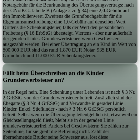
Notargebühr für die Beurkundung des Übertragungsvertrags: nach
der GNotKG-Tabelle B (Anlage 2 zu § 34) eine 2,0-Gebühr auf
den Immobilienwert. Zweitens die Grundbuchgebühr für die
Eigentumsumschreibung: eine 1,0-Gebühr auf denselben Wert.
Drittens die Schenkungsteuer, falls der Wert den persönlichen
Freibetrag (§ 16 ErbStG) übersteigt. Viertens - aber nur außerhalb
der geraden Linie - Grunderwerbsteuer, wenn Geschwister
ausgezahlt werden. Bei einer Übertragung an ein Kind im Wert von
500.000 EUR sind das rund 1.870 EUR Notar, 935 EUR
Grundbuch und 11.000 EUR Schenkungsteuer.
Fällt beim Überschreiben an die Kinder
Grunderwerbsteuer an?
In der Regel nein. Eine Schenkung unter Lebenden ist nach § 3 Nr.
2 GrEStG von der Grunderwerbsteuer befreit. Zusätzlich sind der
Ehegatte (§ 3 Nr. 4 GrEStG) und Verwandte in gerader Linie -
Kinder, Enkel, Stiefkinder - nach § 3 Nr. 6 GrEStG persönlich
befreit. Selbst wenn die Übertragung teilentgeltlich ist, etwa weil ein
Gleichstellungsgeld fließt, bleibt sie in der geraden Linie
grunderwerbsteuerfrei. Anders bei Geschwistern: Sie zählen zur
Seitenlinie, für sie greift die Befreiung nicht. Zahlt der
übernehmende Bruder seine Schwester aus, löst diese