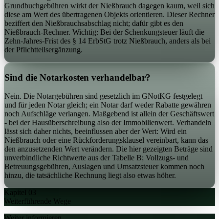
Grundbuchgebühren wirkt der Nießbrauch dagegen kaum, weil sich
diese am Wert des übertragenen Objekts orientieren. Dieser Rechner
beziffert den Nießbrauchsabschlag nicht; dafür gibt es den
Nießbrauch-Rechner. Wichtig: Bei der Schenkungsteuer läuft die
Zehn-Jahres-Frist des § 14 ErbStG trotz Nießbrauch, anders als bei
der Pflichtteilsergänzung.
Sind die Notarkosten verhandelbar?
Nein. Die Notargebühren sind gesetzlich im GNotKG festgelegt
und für jeden Notar gleich; ein Notar darf weder Rabatte gewähren
noch Aufschläge verlangen. Maßgebend ist allein der Geschäftswert
- bei der Hausüberschreibung also der Immobilienwert. Verhandeln
lässt sich daher nichts, beeinflussen aber der Wert: Wird ein
Nießbrauch oder eine Rückforderungsklausel vereinbart, kann das
den anzusetzenden Wert verändern. Die hier gezeigten Beträge sind
unverbindliche Richtwerte aus der Tabelle B; Vollzugs- und
Betreuungsgebühren, Auslagen und Umsatzsteuer kommen noch
hinzu, die tatsächliche Rechnung liegt also etwas höher.
Kapitel 03
Weiterführende Wege
Weiter informieren