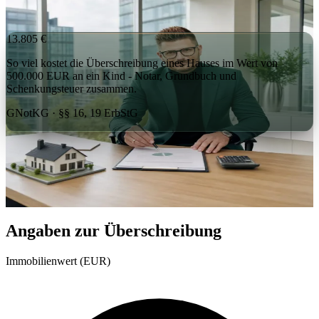
Florian Enders, Steuerberater -
Immobilie
steueroptimiert überschreiben
13.805 €
So viel kostet die Überschreibung eines Hauses im Wert von
500.000 EUR an ein Kind - Notar, Grundbuch und
Schenkungsteuer zusammen.
GNotKG · §§ 16, 19 ErbStG
Ehrlich:
Der größte Brocken ist hier die Schenkungsteuer. Und
genau die lässt sich oft drücken - über die Zehn-Jahres-Frist, über
einen Nießbrauch, über die richtige Reihenfolge. Der Rechner zeigt
Ihnen den Status quo. Was sich optimieren lässt, sehen wir
gemeinsam.
Angaben zur Überschreibung
Immobilienwert (EUR)