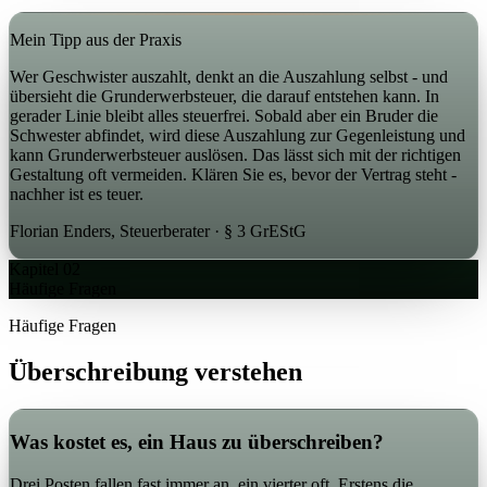
Mein Tipp aus der Praxis
Wer Geschwister auszahlt, denkt an die Auszahlung selbst - und
übersieht die Grunderwerbsteuer, die darauf entstehen kann. In
gerader Linie bleibt alles steuerfrei. Sobald aber ein Bruder die
Schwester abfindet, wird diese Auszahlung zur Gegenleistung und
kann Grunderwerbsteuer auslösen. Das lässt sich mit der richtigen
Gestaltung oft vermeiden. Klären Sie es, bevor der Vertrag steht -
nachher ist es teuer.
Florian Enders, Steuerberater · § 3 GrEStG
Kapitel 02
Häufige Fragen
Häufige Fragen
Überschreibung
verstehen
Was kostet es, ein Haus zu überschreiben?
Drei Posten fallen fast immer an, ein vierter oft. Erstens die