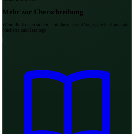
Mehr zur
Überschreibung
Wenn die Kosten stehen, sind das die zwei Wege, die ich Ihnen als
Nächstes ans Herz lege.